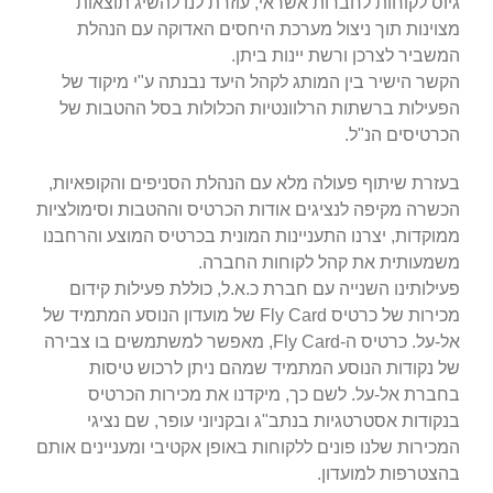
גיוס לקוחות לחברות אשראי, עוזרת לנו להשיג תוצאות
מצוינות תוך ניצול מערכת היחסים האדוקה עם הנהלת
המשביר לצרכן ורשת יינות ביתן.
הקשר הישיר בין המותג לקהל היעד נבנתה ע"י מיקוד של
הפעילות ברשתות הרלוונטיות הכלולות בסל ההטבות של
הכרטיסים הנ"ל.
בעזרת שיתוף פעולה מלא עם הנהלת הסניפים והקופאיות,
הכשרה מקיפה לנציגים אודות הכרטיס וההטבות וסימולציות
ממוקדות, יצרנו התעניינות המונית בכרטיס המוצע והרחבנו
משמעותית את קהל לקוחות החברה.
פעילותינו השנייה עם חברת כ.א.ל, כוללת פעילות קידום
מכירות של כרטיס Fly Card של מועדון הנוסע המתמיד של
אל-על. כרטיס ה-Fly Card, מאפשר למשתמשים בו צבירה
של נקודות הנוסע המתמיד שמהם ניתן לרכוש טיסות
בחברת אל-על. לשם כך, מיקדנו את מכירות הכרטיס
בנקודות אסטרטגיות בנתב"ג ובקניוני עופר, שם נציגי
המכירות שלנו פונים ללקוחות באופן אקטיבי ומעניינים אותם
בהצטרפות למועדון.