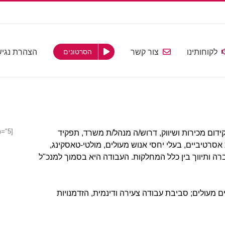
לקוחותינו
צור קשר
הצהרת נגיש
הסרטונים
[salesforce form="5"]
ום מכירות ושיווק, דרוש/ה מנהל/ת משרד, תפקיד
אסרטיביים, בעלי יחסי אנוש מעולים, מולטי-טאסקינג,
ברה ותיווך בין כלל המחלקות. העבודה היא בסמוך למנכ"ל
ים מעולים; סביבת עבודה צעירה ודינמית, הזדמנויות