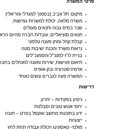
פרטי המשרה
מיקום: תל אביב (בסמוך למגדלי עזריאלי)
משרה מלאה, יכולת למשרות גמישות.
שכר בסיס גבוה ותנאים מעולים
תנאים סוציאליים, עובד/ת חברה מהיום הראש
קבלת קהל ומתן מענה טלפוני
נראות משרד והכנת ישיבות מטה
בניית לו"ז למנכ"ל והסמנכ"לים
תיאום פגישות, שירות ומענה למנהלים בחבר
אדמיניסטרציה ובק-אופיס
המשרה פונה לגברים ונשים כאחד
דרישות
ניסיון בפקידות – יתרון.
יחסי אנוש טובים וסבלנות
ידע בתוכנות מחשב ואקסל בפרט – חובה
ייצוגיות
מולטי- טאסקינג ויכולת עבודה תחת לחץ