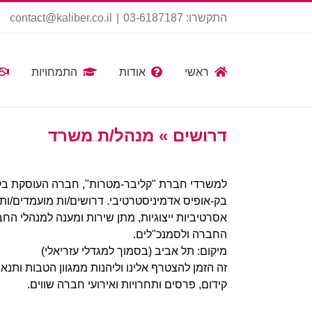
Ski
התקשרו: 03-6187187
|
contact@kaliber.co.il
t
conten
ראשי
אודות
התמחויות
דרושים » מנהל/ת משרד
למשרדי חברת "קליבר-מטרות", חברה העוסקת בקיד
בק-אופיס אדמיניסטרטיבי. דרושים/ות מועמדים/ות 
אסרטיביות ייצוגיות, מתן שירות ומענה למנהלי הח
החברה ולסמנכ"לים.
מיקום: תל אביב (בסמוך למגדלי עזריאלי)
זה הזמן להצטרף אלינו וליהנות ממגוון הטבות ותנא
קידום, פרסים ותחרויות ואירועי חברה שווים.