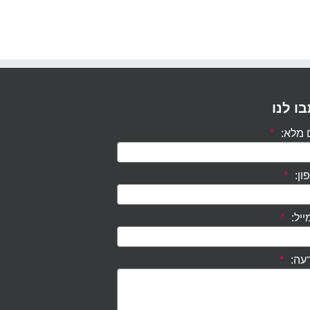
ו לנו
מלא:
*
ון:
*
ייל:
*
עה:
*